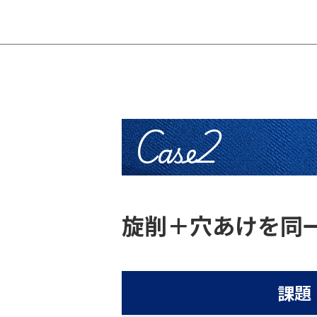
Case2
旋削＋穴あけを同
課題