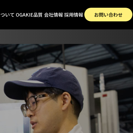
について
OGAKIE品質
会社情報
採用情報
お問い合わせ
スティナビリティ
ORKS #3 ：築く
高品質
スティナビリティ
ORKS #3 ：築く
高品質