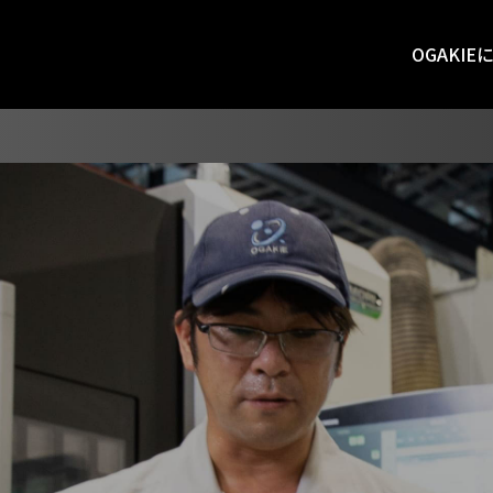
OGAKIE
いて
いて
創る
作
革
新社屋紹介・福利厚生
WORKS #2 ：守る
設備一覧
技術提案
サ
W
創る
作
革
新社屋紹介・福利厚生
WORKS #2 ：守る
設備一覧
技術提案
サ
W
シー
数字で見るOGAKIE
カイゼン
NEWS
シー
数字で見るOGAKIE
カイゼン
NEWS
ものづくりのご相談はコチラ