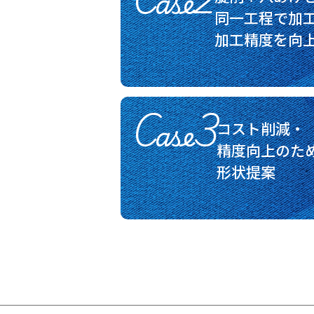
Case2
同一工程で加
加工精度を向
Case3
コスト削減・
精度向上のた
形状提案