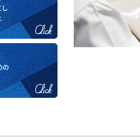
工し
上
Click
めの
Click