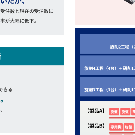
ていたが、
た受注数と現在の受注数に
働率が大幅に低下。
旋削2工程（
策
旋削4工程（4台）＋研削1
できる
旋削3工程（3台）＋研削1
築。
し、