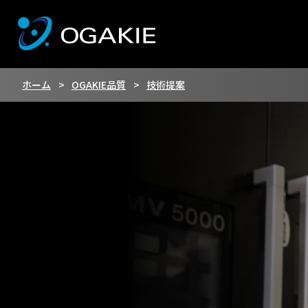
ホーム
OGAKIE品質
技術提案
OGAKIEにつ
OGAKIE品質
会社情報
採用情報TOP
OGAKIEにつ
OGAKIE品質
会社情報
採用情報TOP
WORKS #1 ：
治具設計・製
代表挨拶・沿
製品紹介
WORKS #1 ：
治具設計・製
代表挨拶・沿
製品紹介
プライバシーポリ
CROSS TALK
検査設備
プライバシーポリ
CROSS TALK
検査設備